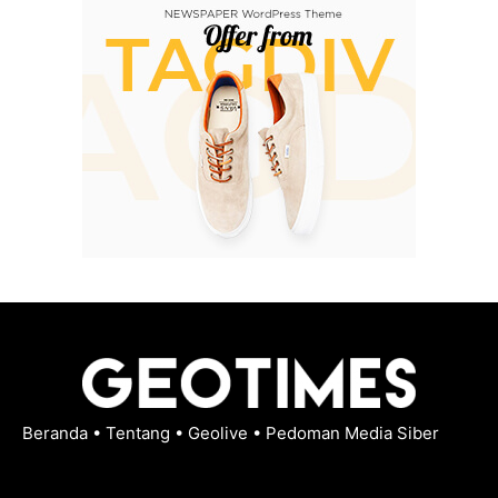
Beranda
•
Tentang
•
Geolive
•
Pedoman Media Siber