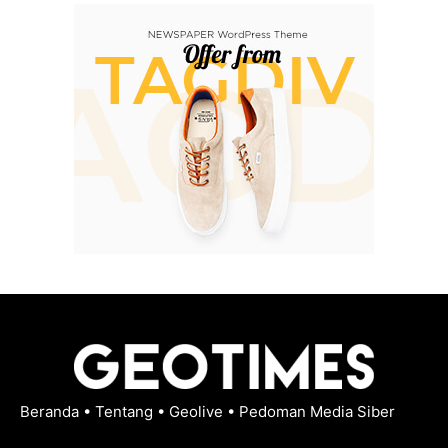
Beranda
•
Tentang
•
Geolive
•
Pedoman Media Siber