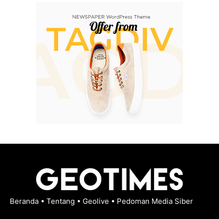
Beranda
•
Tentang
•
Geolive
•
Pedoman Media Siber