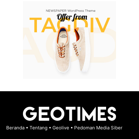
Beranda
•
Tentang
•
Geolive
•
Pedoman Media Siber