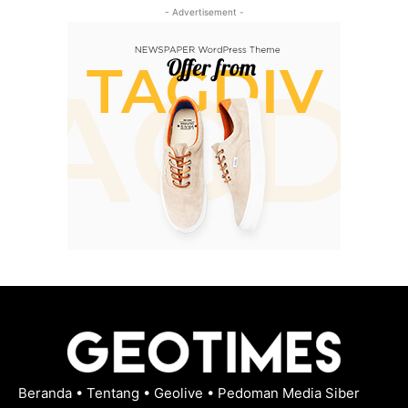
- Advertisement -
Beranda
•
Tentang
•
Geolive
•
Pedoman Media Siber