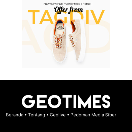
Beranda
•
Tentang
•
Geolive
•
Pedoman Media Siber