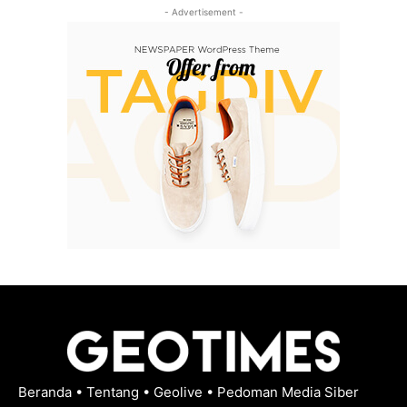
- Advertisement -
Beranda
•
Tentang
•
Geolive
•
Pedoman Media Siber