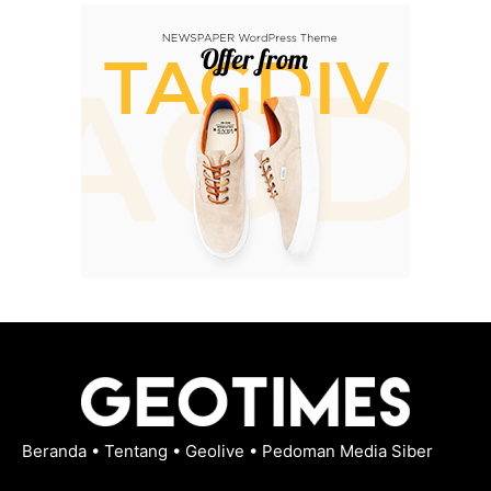
Beranda
•
Tentang
•
Geolive
•
Pedoman Media Siber