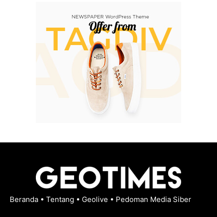
Beranda
•
Tentang
•
Geolive
•
Pedoman Media Siber