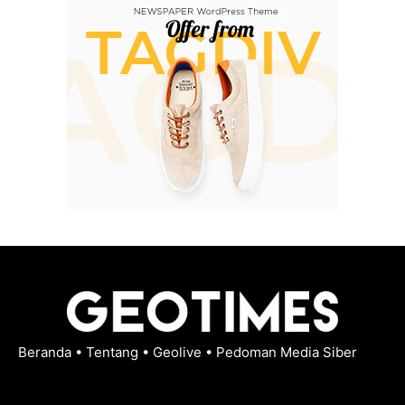
Beranda
•
Tentang
•
Geolive
•
Pedoman Media Siber