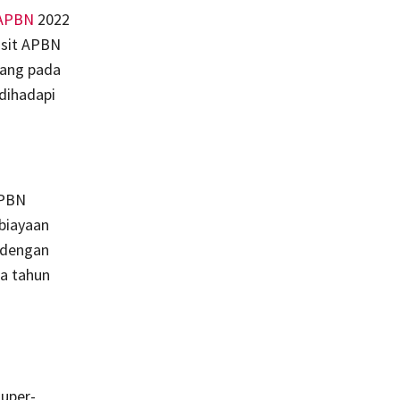
APBN
2022
isit APBN
tang pada
dihadapi
APBN
biayaan
 dengan
da tahun
uper-