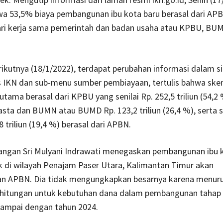
wa 53,5% biaya pembangunan ibu kota baru berasal dari APB
ri kerja sama pemerintah dan badan usaha atau KPBU, BUM
rikutnya (18/1/2022), terdapat perubahan informasi dalam sit
s IKN dan sub-menu sumber pembiayaan, tertulis bahwa sk
tama berasal dari KPBU yang senilai Rp. 252,5 triliun (54,2 %
asta dan BUMN atau BUMD Rp. 123,2 triliun (26,4 %), serta 
8 triliun (19,4 %) berasal dari APBN.
angan Sri Mulyani Indrawati menegaskan pembangunan ibu 
k di wilayah Penajam Paser Utara, Kalimantan Timur akan
 APBN. Dia tidak mengungkapkan besarnya karena menur
rhitungan untuk kebutuhan dana dalam pembangunan tahap
sampai dengan tahun 2024.