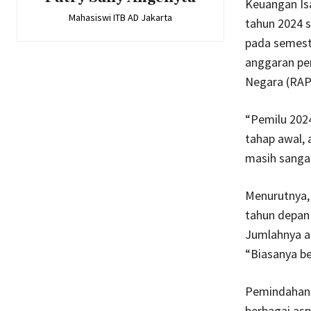
Keuangan Is
Mahasiswi ITB AD Jakarta
tahun 2024 s
pada semest
anggaran pe
Negara (RAP
“Pemilu 2024
tahap awal, 
masih sangat
Menurutnya,
tahun depan
Jumlahnya ak
“Biasanya be
Pemindahan i
berbagai asp