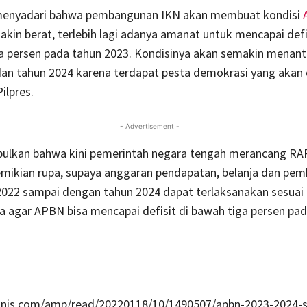
 menyadari bahwa pembangunan IKN akan membuat kondisi
kin berat, terlebih lagi adanya amanat untuk mencapai def
ga persen pada tahun 2023. Kondisinya akan semakin menan
dan tahun 2024 karena terdapat pesta demokrasi yang akan 
Pilpres.
- Advertisement -
pulkan bahwa kini pemerintah negara tengah merancang R
mikian rupa, supaya anggaran pendapatan, belanja dan pem
2022 sampai dengan tahun 2024 dapat terlaksanakan sesuai
a agar APBN bisa mencapai defisit di bawah tiga persen pa
isnis.com/amp/read/20220118/10/1490507/apbn-2023-2024-s