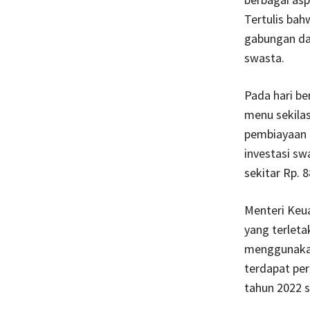
Tertulis bah
gabungan da
swasta.
Pada hari be
menu sekila
pembiayaan u
investasi sw
sekitar Rp. 8
Menteri Keu
yang terleta
menggunakan
terdapat pe
tahun 2022 