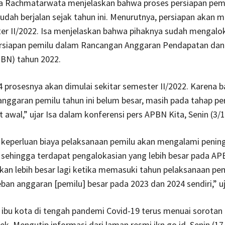
a Rachmatarwata menjelaskan bahwa proses persiapan pem
udah berjalan sejak tahun ini. Menurutnya, persiapan akan mu
er II/2022. Isa menjelaskan bahwa pihaknya sudah mengalo
rsiapan pemilu dalam Rancangan Anggaran Pendapatan dan
BN) tahun 2022.
 prosesnya akan dimulai sekitar semester II/2022. Karena b
anggaran pemilu tahun ini belum besar, masih pada tahap pe
 awal,” ujar Isa dalam konferensi pers APBN Kita, Senin (3/1
 keperluan biaya pelaksanaan pemilu akan mengalami pening
 sehingga terdapat pengalokasian yang lebih besar pada AP
an lebih besar lagi ketika memasuki tahun pelaksanaan pem
ban anggaran [pemilu] besar pada 2023 dan 2024 sendiri,” uj
bu kota di tengah pandemi Covid-19 terus menuai sorotan 
ek. Mengutip informasi dari laman resmi ikn.go.id, Senin (17