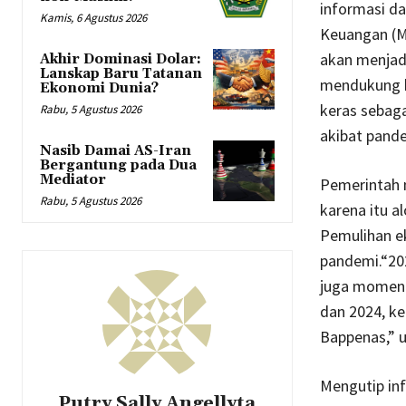
informasi d
Kamis, 6 Agustus 2026
Keuangan (M
akan menjad
Akhir Dominasi Dolar:
Lanskap Baru Tatanan
mendukung k
Ekonomi Dunia?
keras sebag
Rabu, 5 Agustus 2026
akibat pande
Nasib Damai AS-Iran
Bergantung pada Dua
Mediator
Pemerintah 
Rabu, 5 Agustus 2026
karena itu a
Pemulihan e
pandemi.“20
juga moment
dan 2024, k
Bappenas,” uj
Mengutip inf
Putry Sally Angellyta