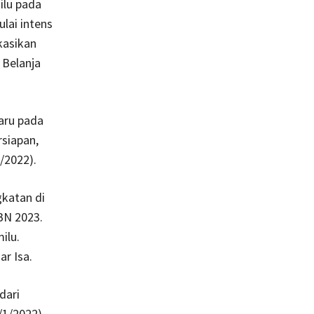
ilu pada
lai intens
kasikan
 Belanja
aru pada
rsiapan,
/2022).
katan di
BN 2023.
ilu.
ar Isa.
dari
/1/2022)