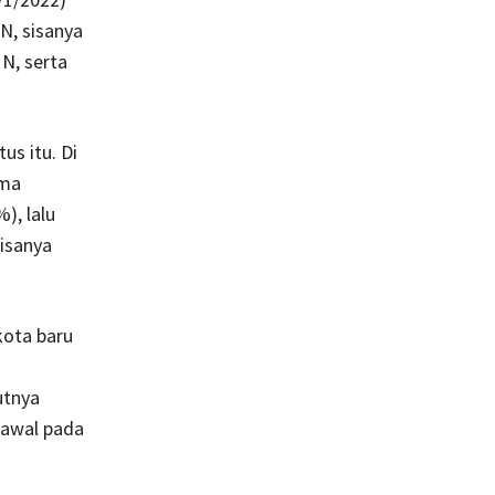
N, sisanya
N, serta
us itu. Di
ema
), lalu
sisanya
kota baru
utnya
 awal pada