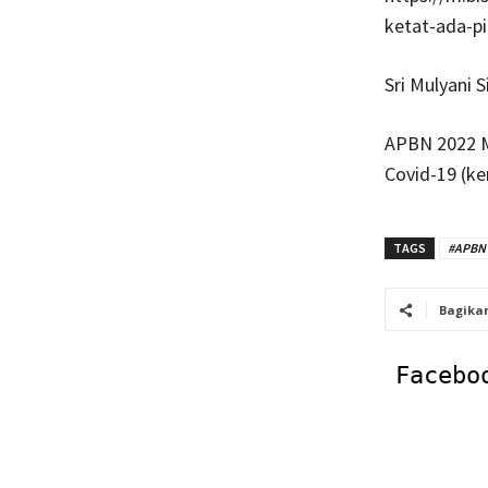
ketat-ada-p
Sri Mulyani 
APBN 2022 M
Covid-19 (k
TAGS
#APBN 
Bagika
Facebo