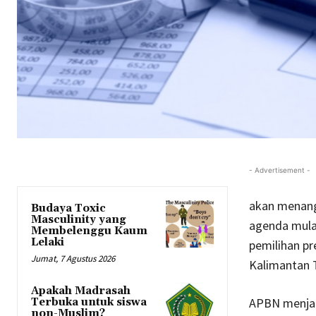
- Advertisement -
akan menang
Budaya Toxic
Masculinity yang
agenda mula
Membelenggu Kaum
Lelaki
pemilihan pr
Jumat, 7 Agustus 2026
Kalimantan 
Apakah Madrasah
APBN menjad
Terbuka untuk siswa
non-Muslim?