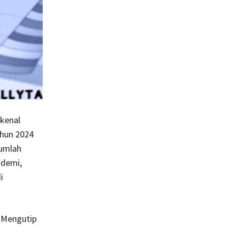
 kenal
hun 2024
jumlah
ndemi,
i
 Mengutip