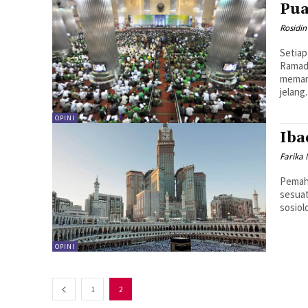
Pua
Rosidin
Setiap
Ramad
memamerkan 
jelang.
OPINI
Iba
Farika
Pemah
sesuat
sosiol
OPINI
1
2