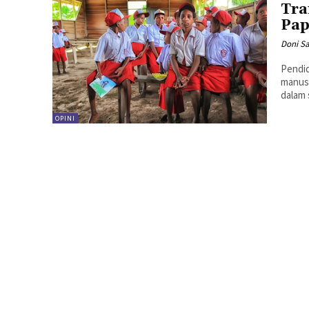
Tra
Pap
Doni S
Pendid
manusi
dalam 
OPINI