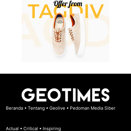
Beranda
•
Tentang
•
Geolive
•
Pedoman Media Siber
Actual • Critical • Inspiring