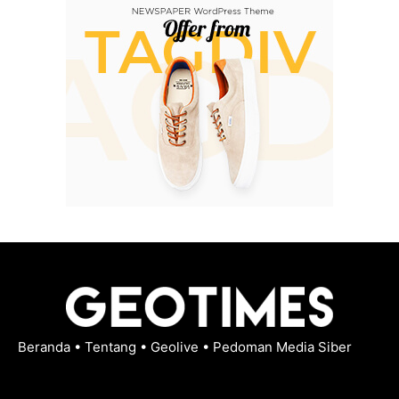
Beranda
•
Tentang
•
Geolive
•
Pedoman Media Siber