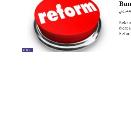
Ban
@luthf
Kebeba
dicapa
Reform
OPINI