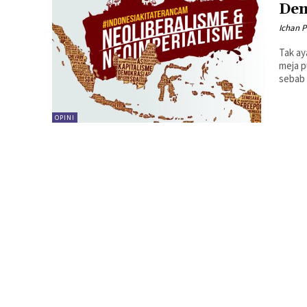
Dem
Ichan 
Tak ay
meja p
sebab 
OPINI