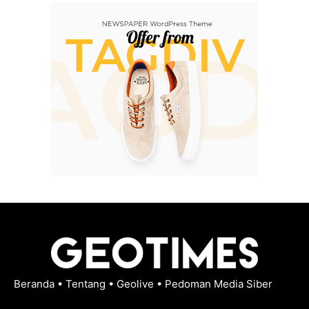
Beranda
•
Tentang
•
Geolive
•
Pedoman Media Siber