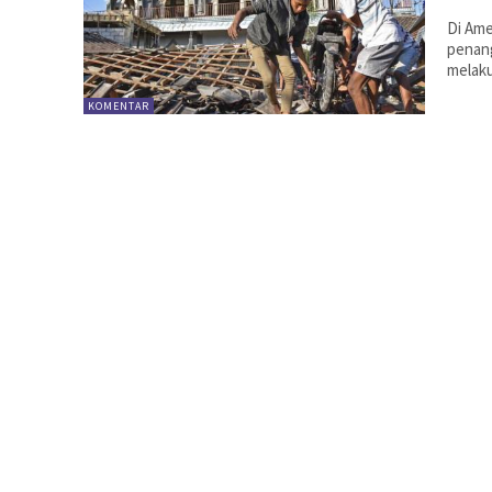
Di Ame
penang
melaku
KOMENTAR