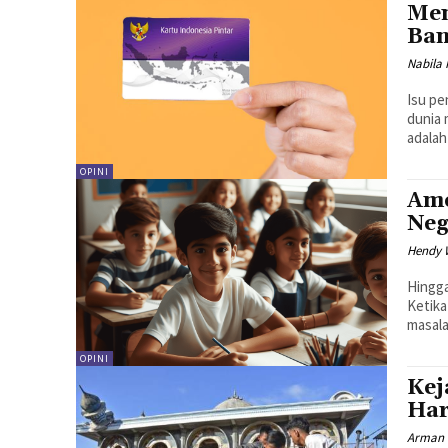
Men
Ban
Nabila
Isu pe
dunia 
adalah
OPINI
Ame
Neg
Hendy 
Hingga
Ketika
masala
OPINI
Kej
Har
Arman 