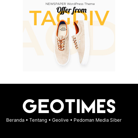
Beranda
•
Tentang
•
Geolive
•
Pedoman Media Siber