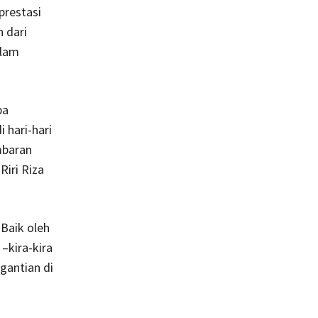
prestasi
n dari
alam
ba
 hari-hari
mbaran
Riri Riza
 Baik oleh
–kira-kira
gantian di