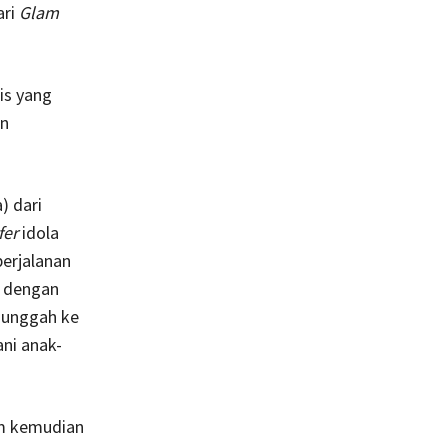
ari
Glam
is yang
an
) dari
fer
idola
perjalanan
k dengan
diunggah ke
ni anak-
am kemudian