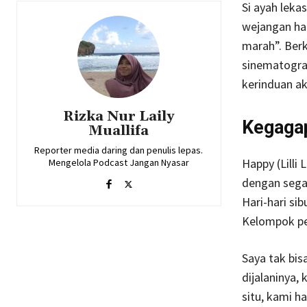
Si ayah lek
wejangan hal
marah”. Berk
sinematogra
kerinduan a
Rizka Nur Laily
Kegagap
Muallifa
Reporter media daring dan penulis lepas.
Happy (Lilli
Mengelola Podcast Jangan Nyasar
dengan segal
Hari-hari si
Kelompok pe
Saya tak bi
dijalaninya, 
situ, kami ha