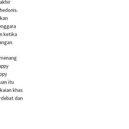
akhir
hedonis.
akan
enggara
n ketika
angan.
a menang
appy
ppy
an itu
kaian khas
erdebat dan