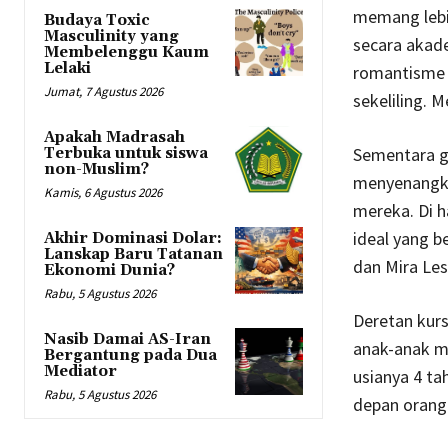
memang lebi
Budaya Toxic
Masculinity yang
secara akadem
Membelenggu Kaum
Lelaki
romantisme 
Jumat, 7 Agustus 2026
sekeliling. M
Apakah Madrasah
Sementara g
Terbuka untuk siswa
non-Muslim?
menyenangkan
Kamis, 6 Agustus 2026
mereka. Di h
ideal yang b
Akhir Dominasi Dolar:
Lanskap Baru Tatanan
dan Mira Le
Ekonomi Dunia?
Rabu, 5 Agustus 2026
Deretan kurs
Nasib Damai AS-Iran
anak-anak ma
Bergantung pada Dua
Mediator
usianya 4 t
Rabu, 5 Agustus 2026
depan orang 