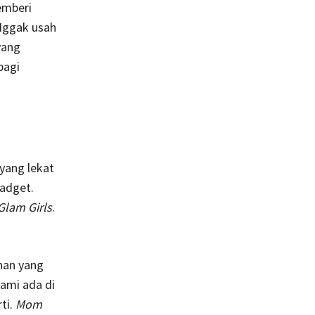
emberi
 Nggak usah
yang
bagi
 yang lekat
gadget.
Glam Girls
.
nan yang
kami ada di
ti.
Mom