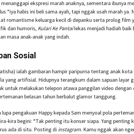
as menanggapi ekspresi marah anaknya, sementara ibunya m
us “iya habis ini beli sama ayah, tapi nggak usah marah ya.
at romantisme keluarga kecil di depanku serta prolog film 
fik dan humoris,
Kulari Ke Pantai
lekas menjadi hadiah baik 
kan masa anak-anak yang indah.
an Sosial
 Latisha) ialah gambaran hampir paripurna tentang anak kota
a yang artifisial. Hidupnya terangkum dalam sapuan layar 
buk untuk melakukan telepon atawa panggilan video dengan
rtemanan belasan tahun berbalut glamor tanggung.
sa lupa pengakuan Happy kepada Sam menyoal pola pertema
kira-kira begini: “Tak penting itu konser siapa. Yang penting 
rus ada di situ. Posting di
instagram
. Kamu nggak akan nger