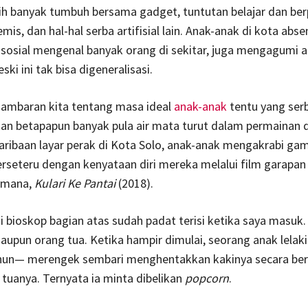
h banyak tumbuh bersama gadget, tuntutan belajar dan ber
is, dan hal-hal serba artifisial lain. Anak-anak di kota abse
sosial mengenal banyak orang di sekitar, juga mengagumi 
eski ini tak bisa digeneralisasi.
ambaran kita tentang masa ideal
anak-anak
tentu yang ser
 betapapun banyak pula air mata turut dalam permainan di
aribaan layar perak di Kota Solo, anak-anak mengakrabi ga
erseteru dengan kenyataan diri mereka melalui film garapan 
smana,
Kulari Ke Pantai
(2018).
i bioskop bagian atas sudah padat terisi ketika saya masuk.
upun orang tua. Ketika hampir dimulai, seorang anak lelaki 
ahun— merengek sembari menghentakkan kakinya secara ber
tuanya. Ternyata ia minta dibelikan
popcorn
.