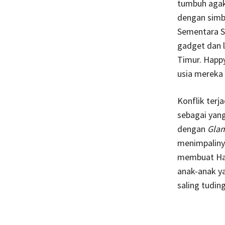
tumbuh agak
dengan simbo
Sementara S
gadget dan 
Timur. Happy
usia mereka
Konflik terj
sebagai yan
dengan
Glam
menimpaliny
membuat Hap
anak-anak ya
saling tuding