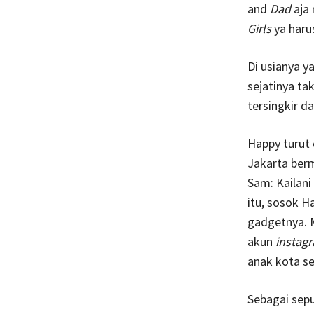
and
Dad
aja 
Girls
ya haru
Di usianya 
sejatinya ta
tersingkir d
Happy turut 
Jakarta ber
Sam: Kailani
itu, sosok H
gadgetnya.
akun
instag
anak kota se
Sebagai sep