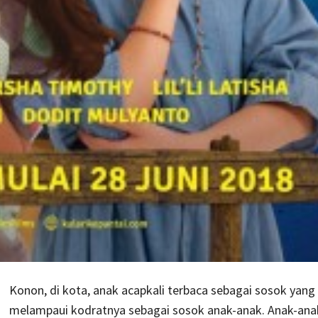
Konon, di kota, anak acapkali terbaca sebagai sosok yang
melampaui kodratnya sebagai sosok anak-anak. Anak-anak