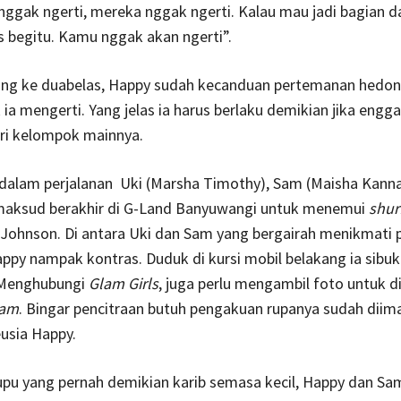
nggak ngerti, mereka nggak ngerti. Kalau mau jadi bagian d
s begitu. Kamu nggak akan ngerti”.
yang ke duabelas, Happy sudah kecanduan pertemanan hedon
k ia mengerti. Yang jelas ia harus berlaku demikian jika engg
ari kelompok mainnya.
dalam perjalanan Uki (Marsha Timothy), Sam (Maisha Kanna
maksud berakhir di G-Land Banyuwangi untuk menemui
shur
 Johnson. Di antara Uki dan Sam yang bergairah menikmati 
appy nampak kontras. Duduk di kursi mobil belakang ia sibu
 Menghubungi
Glam Girls
, juga perlu mengambil foto untuk 
ram
. Bingar pencitraan butuh pengakuan rupanya sudah diima
usia Happy.
upu yang pernah demikian karib semasa kecil, Happy dan S