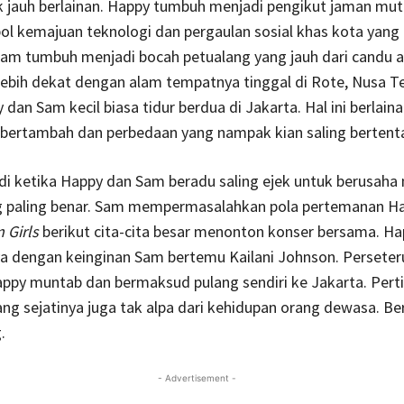
 jauh berlainan. Happy tumbuh menjadi pengikut jaman mut
l kemajuan teknologi dan pergaulan sosial khas kota yang 
am tumbuh menjadi bocah petualang yang jauh dari candu 
lebih dekat dengan alam tempatnya tinggal di Rote, Nusa T
 dan Sam kecil biasa tidur berdua di Jakarta. Hal ini berlaina
 bertambah dan perbedaan yang nampak kian saling bertent
adi ketika Happy dan Sam beradu saling ejek untuk berusah
g paling benar. Sam mempermasalahkan pola pertemanan H
 Girls
berikut cita-cita besar menonton konser bersama. Ha
a dengan keinginan Sam bertemu Kailani Johnson. Perseteru
py muntab dan bermaksud pulang sendiri ke Jakarta. Perti
ng sejatinya juga tak alpa dari kehidupan orang dewasa. B
.
- Advertisement -