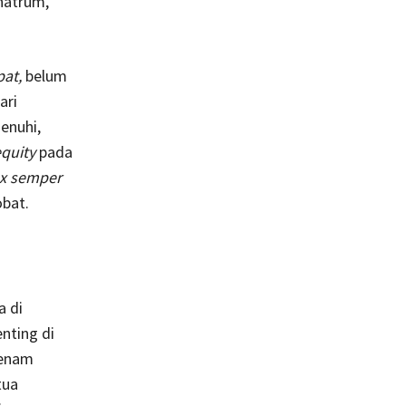
natrum,
at,
belum
ari
enuhi,
equity
pada
ex semper
obat.
a di
nting di
 enam
tua