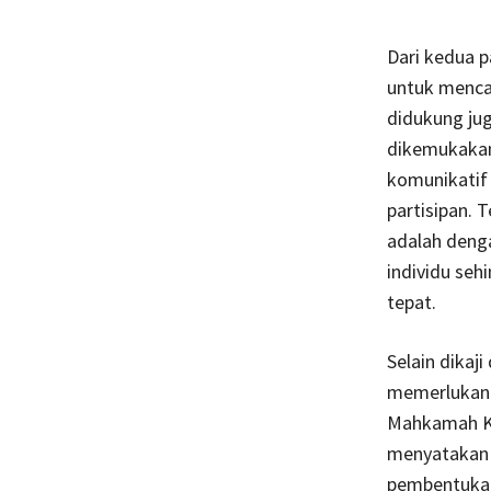
Dari kedua p
untuk mencar
didukung jug
dikemukakan
komunikatif
partisipan. 
adalah deng
individu seh
tepat.
Selain dikaj
memerlukan 
Mahkamah Ko
menyatakan 
pembentukan 