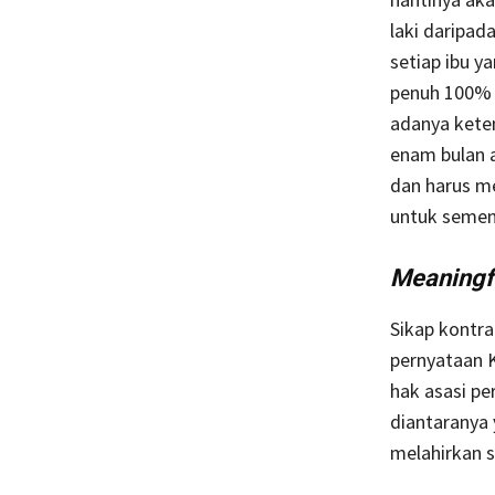
laki daripa
setiap ibu y
penuh 100% 
adanya keten
enam bulan 
dan harus m
untuk semen
Meaningfu
Sikap kontra
pernyataan 
hak asasi p
diantaranya 
melahirkan 