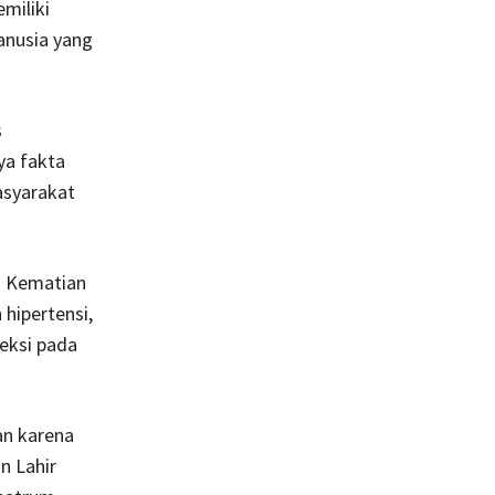
miliki
anusia yang
s
ya fakta
asyarakat
a Kematian
hipertensi,
feksi pada
an karena
n Lahir