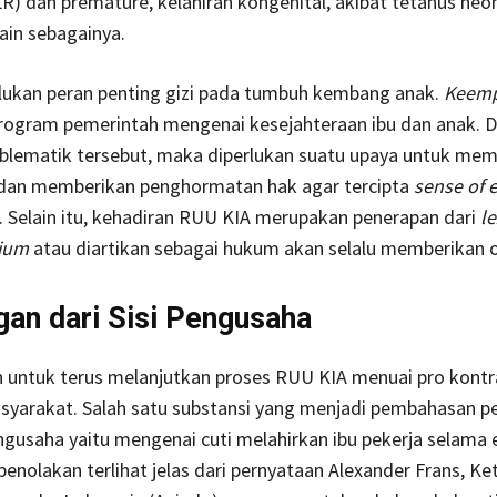
) dan premature, kelahiran kongenital, akibat tetanus neo
lain sebagainya.
lukan peran penting gizi pada tumbuh kembang anak.
Keemp
rogram pemerintah mengenai kesejahteraan ibu dan anak. D
oblematik tersebut, maka diperlukan suatu upaya untuk mem
 dan memberikan penghormatan hak agar tercipta
sense of 
. Selain itu, kehadiran RUU KIA merupakan penerapan dari
l
dium
atau diartikan sebagai hukum akan selalu memberikan 
an dari Sisi Pengusaha
 untuk terus melanjutkan proses RUU KIA menuai pro kontr
yarakat. Salah satu substansi yang menjadi pembahasan pe
gusaha yaitu mengenai cuti melahirkan ibu pekerja selama
 penolakan terlihat jelas dari pernyataan Alexander Frans, Ke