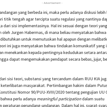
- Advertisement -
andangan yang berbeda ini, maka perlu adanya diskusi lebih 
i titik tengah agar tercipta suatu regulasi yang nantinya da
a dari sisi implementasinya. Hal ini sesuai dengan teori yan
 oleh Jurgen Habermas, di mana beliau menyatakan bahwa
 dibutuhkan untuk memutuskan hal apapun dengan melibatk
Teori ini juga menyatakan bahwa tindakan komunikatif yang 
an menekankan kepada pentingnya kedudukan setara antara
ingga dapat mengemukakan pendapat secara bebas, jujur, be
i dari sisi teori, substansi yang tercandum dalam RUU KIA ju
keterlibatan masyarakat. Pertimbangan hakim dalam Putu
nstitusi Nomor 90/PUU-XVIII/2020 tentang pengujian UU C
bahwa perlu adanya
meaningful participation
dalam suatu
peraturan perundang-undangan. Dalam hal ini, syarat-syar