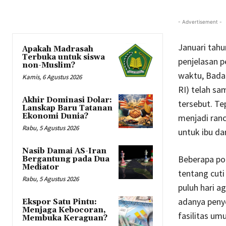
- Advertisement -
Januari tah
Apakah Madrasah
Terbuka untuk siswa
penjelasan p
non-Muslim?
waktu, Badan
Kamis, 6 Agustus 2026
RI) telah sa
Akhir Dominasi Dolar:
tersebut. T
Lanskap Baru Tatanan
Ekonomi Dunia?
menjadi ranc
Rabu, 5 Agustus 2026
untuk ibu da
Nasib Damai AS-Iran
Beberapa po
Bergantung pada Dua
Mediator
tentang cuti
Rabu, 5 Agustus 2026
puluh hari a
adanya penye
Ekspor Satu Pintu:
Menjaga Kebocoran,
fasilitas um
Membuka Keraguan?