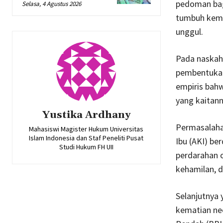
pedoman bag
Selasa, 4 Agustus 2026
tumbuh kemb
unggul.
Pada naskah
pembentukan
empiris bah
yang kaitann
Yustika Ardhany
Permasalaha
Mahasiswi Magister Hukum Universitas
Islam Indonesia dan Staf Peneliti Pusat
Ibu (AKI) be
Studi Hukum FH UII
perdarahan o
kehamilan, d
Selanjutnya
kematian neo