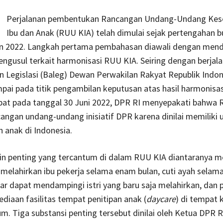
Perjalanan pembentukan Rancangan Undang-Undang Kes
Ibu dan Anak (RUU KIA) telah dimulai sejak pertengahan b
un 2022. Langkah pertama pembahasan diawali dengan men
engusul terkait harmonisasi RUU KIA. Seiring dengan berjal
 Legislasi (Baleg) Dewan Perwakilan Rakyat Republik Indo
mpai pada titik pengambilan keputusan atas hasil harmonisa
epat pada tanggal 30 Juni 2022, DPR RI menyepakati bahwa
angan undang-undang inisiatif DPR karena dinilai memiliki 
n anak di Indonesia.
in penting yang tercantum di dalam RUU KIA diantaranya m
 melahirkan ibu pekerja selama enam bulan, cuti ayah sela
gar dapat mendampingi istri yang baru saja melahirkan, dan p
diaan fasilitas tempat penitipan anak (
daycare
) di tempat 
um. Tiga substansi penting tersebut dinilai oleh Ketua DPR R