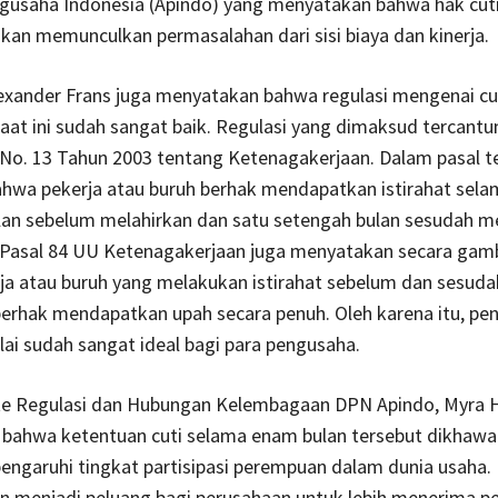
ngusaha Indonesia (Apindo) yang menyatakan bahwa hak cut
kan memunculkan permasalahan dari sisi biaya dan kinerja.
Alexander Frans juga menyatakan bahwa regulasi mengenai cu
aat ini sudah sangat baik. Regulasi yang dimaksud tercant
No. 13 Tahun 2003 tentang Ketenagakerjaan. Dalam pasal t
ahwa pekerja atau buruh berhak mendapatkan istirahat sela
lan sebelum melahirkan dan satu setengah bulan sesudah me
, Pasal 84 UU Ketenagakerjaan juga menyatakan secara gam
ja atau buruh yang melakukan istirahat sebelum dan sesuda
erhak mendapatkan upah secara penuh. Oleh karena itu, pe
ilai sudah sangat ideal bagi para pengusaha.
e Regulasi dan Hubungan Kelembagaan DPN Apindo, Myra H
bahwa ketentuan cuti selama enam bulan tersebut dikhawa
garuhi tingkat partisipasi perempuan dalam dunia usaha. H
n menjadi peluang bagi perusahaan untuk lebih menerima pek