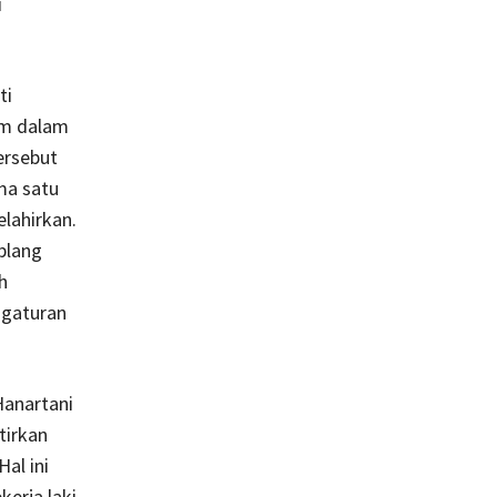
i
ti
um dalam
ersebut
ma satu
lahirkan.
blang
h
ngaturan
anartani
tirkan
al ini
erja laki-