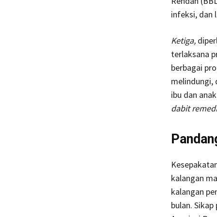
Rendah (BBLR
infeksi, dan 
Ketiga,
diper
terlaksana p
berbagai pr
melindungi,
ibu dan anak
dabit reme
Pandang
Kesepakatan
kalangan mas
kalangan pen
bulan. Sikap