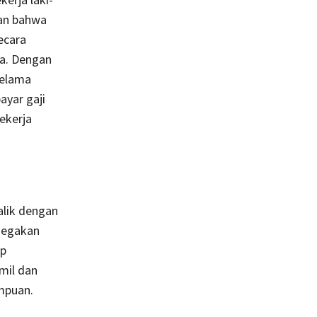
kan bahwa
ecara
ya. Dengan
selama
yar gaji
ekerja
alik dengan
negakan
ap
mil dan
mpuan.