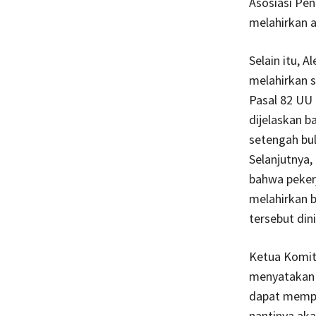
Asosiasi Pe
melahirkan a
Selain itu, 
melahirkan s
Pasal 82 UU 
dijelaskan b
setengah bu
Selanjutnya
bahwa peker
melahirkan b
tersebut din
Ketua Komit
menyatakan 
dapat mempen
nantinya aka