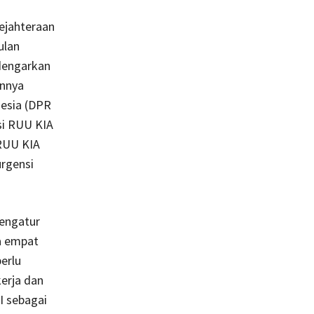
ejahteraan
ulan
dengarkan
annya
nesia (DPR
si RUU KIA
 RUU KIA
urgensi
engatur
ma empat
erlu
kerja dan
I sebagai