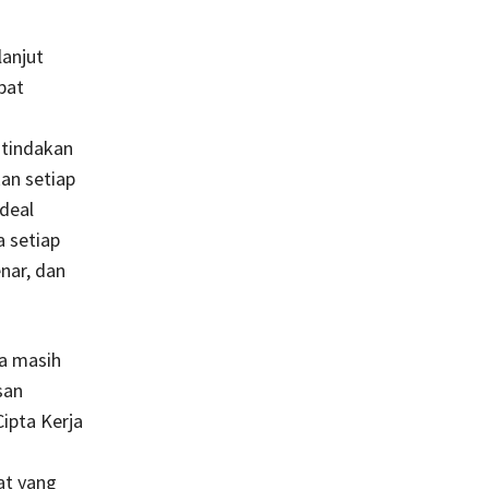
lanjut
pat
g
 tindakan
an setiap
ideal
 setiap
nar, dan
ga masih
san
ipta Kerja
at yang