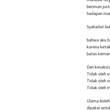
beriman just
hadapan manu
Syahadat buk
bahwa aku be
karena keta
batas keman
Dan kesaksia
Tidak oleh u
Tidak oleh o
Tidak oleh m
Ulama boleh 
dipakai unt