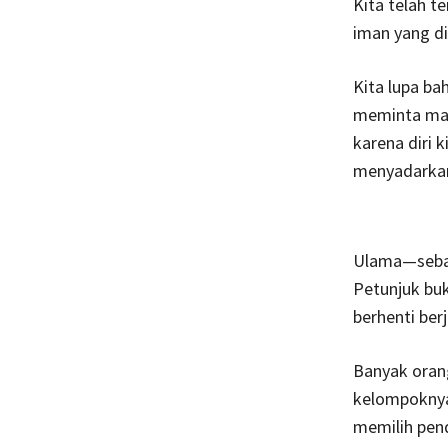
Kita telah t
iman yang di
Kita lupa ba
meminta man
karena diri 
menyadarka
Ulama—sebag
Petunjuk buk
berhenti ber
Banyak orang
kelompoknya.
memilih pend