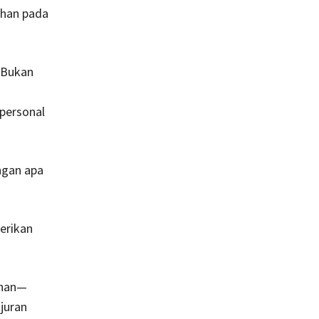
uhan pada
 Bukan
personal
ongan apa
erikan
uhan—
juran