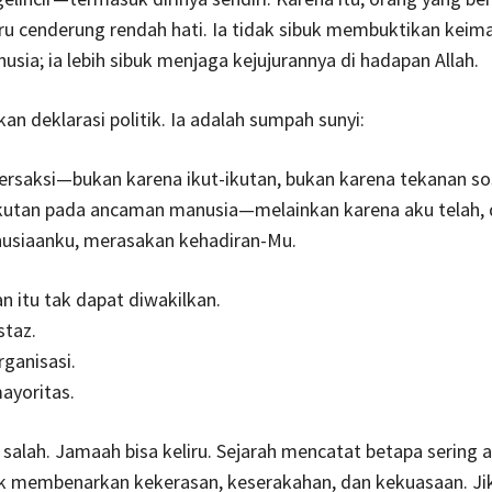
ru cenderung rendah hati. Ia tidak sibuk membuktikan keim
sia; ia lebih sibuk menjaga kejujurannya di hadapan Allah.
an deklarasi politik. Ia adalah sumpah sunyi:
rsaksi—bukan karena ikut-ikutan, bukan karena tekanan sos
kutan pada ancaman manusia—melainkan karena aku telah,
usiaanku, merasakan kehadiran-Mu.
n itu tak dapat diwakilkan.
staz.
rganisasi.
ayoritas.
salah. Jamaah bisa keliru. Sejarah mencatat betapa sering
uk membenarkan kekerasan, keserakahan, dan kekuasaan. Ji