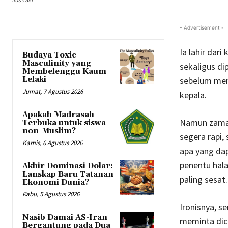
Ilustrasi
- Advertisement -
Ia lahir dar
Budaya Toxic
Masculinity yang
sekaligus di
Membelenggu Kaum
Lelaki
sebelum menj
Jumat, 7 Agustus 2026
kepala.
Apakah Madrasah
Namun zaman
Terbuka untuk siswa
non-Muslim?
segera rapi,
Kamis, 6 Agustus 2026
apa yang dap
penentu hala
Akhir Dominasi Dolar:
Lanskap Baru Tatanan
paling sesat.
Ekonomi Dunia?
Rabu, 5 Agustus 2026
Ironisnya, 
Nasib Damai AS-Iran
meminta dic
Bergantung pada Dua