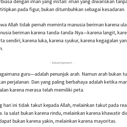
erbiasa dengan iman yang instan: iman yang diwariskan tanpa
titipkan pada figur, bukan ditumbuhkan sebagai kesadaran.
hwa Allah tidak pernah meminta manusia beriman karena ula
usia beriman karena tanda-tanda-Nya—karena langit, kare
kita sendiri; karena luka, karena syukur, karena kegagalan ya
n.
- Advertisement -
aimana guru—adalah penunjuk arah. Namun arah bukan tu
an perjalanan. Dan yang paling berbahaya adalah ketika ma
jalan karena merasa telah memiliki peta.
 hari ini tidak takut kepada Allah, melainkan takut pada rea
 Ia salat bukan karena rindu, melainkan karena khawatir dicu
apat bukan karena yakin, melainkan karena mayoritas.