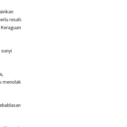
lainkan
erlu resah.
. Keraguan
 sunyi
a,
lu menolak
 kebablasan