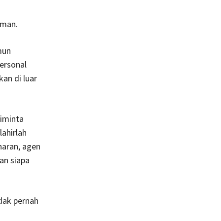
uman.
mun
personal
an di luar
iminta
lahirlah
naran, agen
an siapa
dak pernah