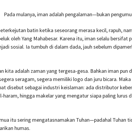
Pada mulanya, iman adalah pengalaman—bukan pengum
i keterkejutan batin ketika seseorang merasa kecil, rapuh, na
peluk oleh Yang Mahabesar. Karena itu, iman selalu bersifat 
adi sosial. Ia tumbuh di dalam dada, jauh sebelum dipamerk
 kita adalah zaman yang tergesa-gesa. Bahkan iman pun d
 segera seragam, segera memiliki logo dan juru bicara. Maka 
at disebut sebagai industri keislaman: ada distributor kebe
l-haram, hingga makelar yang mengatur siapa paling lurus d
semua itu sering mengatasnamakan Tuhan—padahal Tuhan ti
arikan humas.