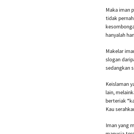
Maka iman pu
tidak perna
kesombongan
hanyalah ha
Makelar iman
slogan dari
sedangkan s
Keislaman y
lain, melain
berteriak “k
Kau serahkan
Iman yang m
manusia terg