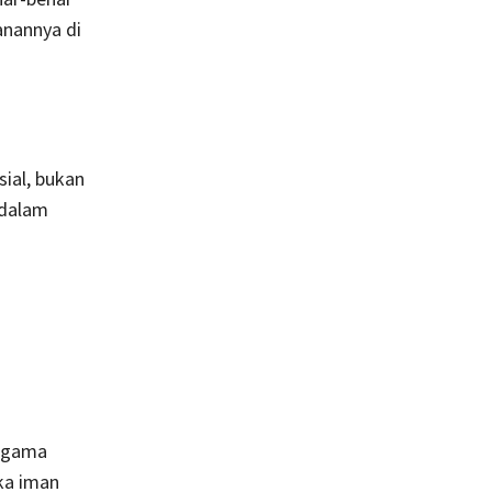
anannya di
ial, bukan
 dalam
 agama
ka iman