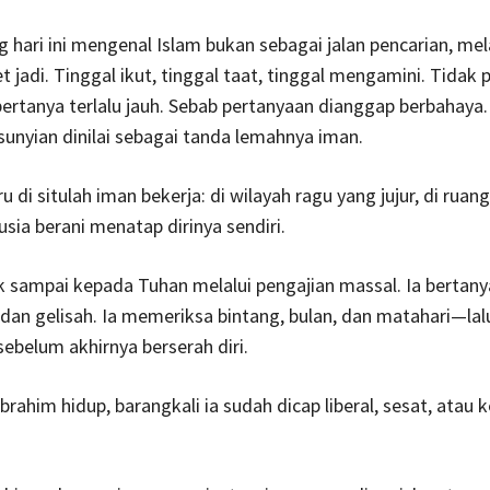
 hari ini mengenal Islam bukan sebagai jalan pencarian, me
 jadi. Tinggal ikut, tinggal taat, tinggal mengamini. Tidak p
bertanya terlalu jauh. Sebab pertanyaan dianggap berbahaya
esunyian dinilai sebagai tanda lemahnya iman.
u di situlah iman bekerja: di wilayah ragu yang jujur, di ruang
ia berani menatap dirinya sendiri.
k sampai kepada Tuhan melalui pengajian massal. Ia bertany
an gelisah. Ia memeriksa bintang, bulan, dan matahari—la
belum akhirnya berserah diri.
a Ibrahim hidup, barangkali ia sudah dicap liberal, sesat, atau