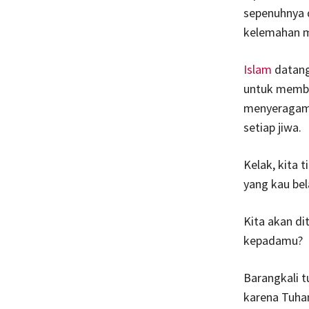
sepenuhnya 
kelemahan m
Islam
datang
untuk membu
menyeragamk
setiap jiwa.
Kelak, kita 
yang kau bel
Kita akan di
kepadamu?
Barangkali 
karena Tuha