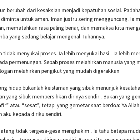
n berubah dari kesaksian menjadi kepatuhan sosial. Padah
h diminta untuk aman. Iman justru sering mengguncang. Ia
, mematahkan rasa paling benar, dan memaksa kita menga
mba yang sedang belajar mengenal Tuhannya.
 tidak menyukai proses. Ia lebih menyukai hasil. Ia lebih me
pada permenungan. Sebab proses melahirkan manusia yang 
logan melahirkan pengikut yang mudah digerakkan.
ang hidup bukanlah keislaman yang sibuk menunjuk kesalah
kan yang sibuk membersihkan dirinya sendiri. Bukan yang ge
afir” atau “sesat”, tetapi yang gemetar saat berdoa: Ya Allah
 aku kepada diriku sendiri.
atang tidak tergesa-gesa menghakimi. Ia tahu betapa mud
elincir—termasuk dirinya sendiri. Karena itu, orang yang be