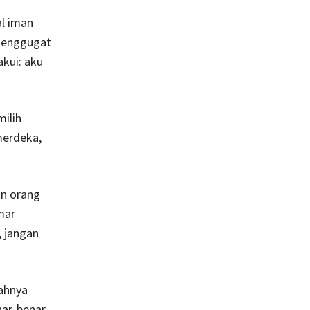
al iman
 menggugat
kui: aku
milih
merdeka,
an orang
mar
, jangan
ahnya
nar-benar