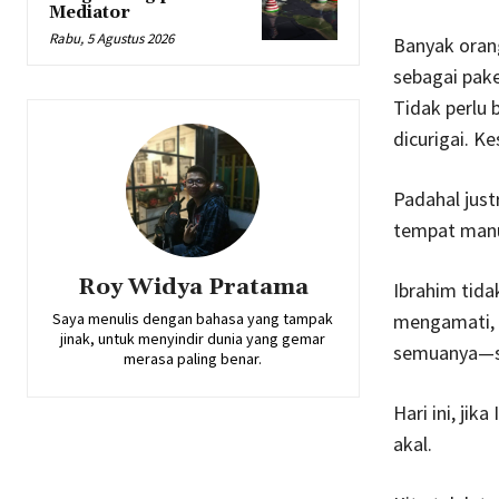
Mediator
Rabu, 5 Agustus 2026
Banyak orang
sebagai paket
Tidak perlu 
dicurigai. K
Padahal justr
tempat manus
Roy Widya Pratama
Ibrahim tida
Saya menulis dengan bahasa yang tampak
mengamati, d
jinak, untuk menyindir dunia yang gemar
semuanya—se
merasa paling benar.
Hari ini, jik
akal.