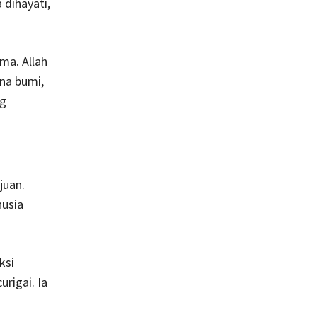
 dihayati,
ma. Allah
na bumi,
ng
juan.
nusia
ksi
rigai. Ia