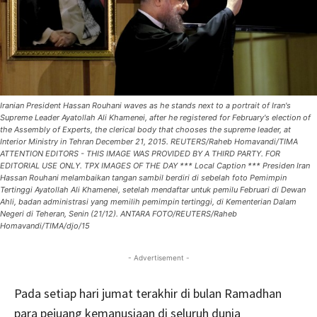
Iranian President Hassan Rouhani waves as he stands next to a portrait of Iran's
Supreme Leader Ayatollah Ali Khamenei, after he registered for February's election of
the Assembly of Experts, the clerical body that chooses the supreme leader, at
Interior Ministry in Tehran December 21, 2015. REUTERS/Raheb Homavandi/TIMA
ATTENTION EDITORS - THIS IMAGE WAS PROVIDED BY A THIRD PARTY. FOR
EDITORIAL USE ONLY. TPX IMAGES OF THE DAY *** Local Caption *** Presiden Iran
Hassan Rouhani melambaikan tangan sambil berdiri di sebelah foto Pemimpin
Tertinggi Ayatollah Ali Khamenei, setelah mendaftar untuk pemilu Februari di Dewan
Ahli, badan administrasi yang memilih pemimpin tertinggi, di Kementerian Dalam
Negeri di Teheran, Senin (21/12). ANTARA FOTO/REUTERS/Raheb
Homavandi/TIMA/djo/15
- Advertisement -
Pada setiap hari jumat terakhir di bulan Ramadhan
para pejuang kemanusiaan di seluruh dunia