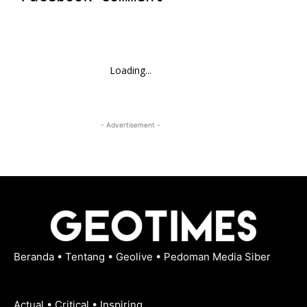
Loading...
- Advertisement -
Beranda
•
Tentang
•
Geolive
•
Pedoman Media Siber
Actual • Critical • Inspiring