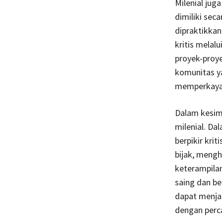
Milenial jug
dimiliki sec
dipraktikka
kritis melal
proyek-proye
komunitas y
memperkaya
Dalam kesimp
milenial. D
berpikir kr
bijak, meng
keterampila
saing dan be
dapat menja
dengan perca