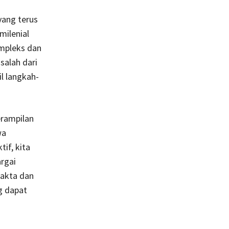
yang terus
milenial
ompleks dan
alah dari
l langkah-
erampilan
wa
if, kita
rgai
akta dan
g dapat