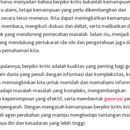
a harus menyadari bahwa berpikir kritis bukanlah kemampua
ara alami, tetapi kemampuan yang perlu dikembangkan dan
n secara terus-menerus. Kita dapat meningkatkan kemampua
ui membaca, mengikuti diskusi dan debat, serta melibatkan d
k yang mendorong pemecahan masalah. Selain itu, menjadi 
ang mendukung pertukaran ide-ide dan pengetahuan juga d
 pemahaman kita.
ulannya, berpikir kritis adalah kualitas yang penting bagi g
alam dunia yang penuh dengan informasi dan kompleksitas,
itis memungkinkan kita untuk memilah dan memahami inform
hadapi masalah-masalah yang kompleks, mengembangkan
n kepemimpinan yang efektif, serta membentuk
generasi
ya
rpengaruh. Dengan mengasah kemampuan berpikir kritis kita
di agen perubahan yang mampu menghadapi tantangan ma
ya diri dan kesadaran yang lebih tinggi.