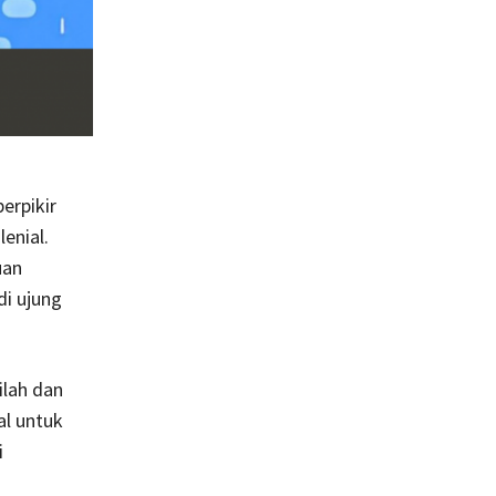
erpikir
enial.
uan
di ujung
lah dan
al untuk
i