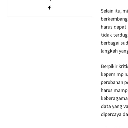
Selain itu, 
berkembang. 
harus dapat
tidak terdu
berbagai su
langkah yan
Berpikir kr
kepemimpina
perubahan po
harus mampu 
keberagaman
data yang va
dipercaya dan