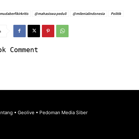
udaberfikirkritis
@mahasiswa peduli
@milenialindonesia
Politik
n
ok Comment
entang
•
Geolive
•
Pedoman Media Siber