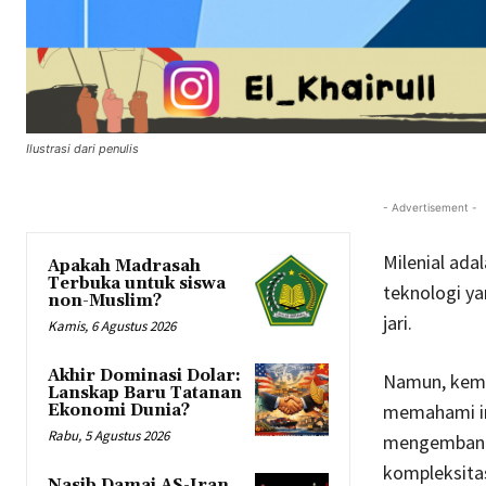
Ilustrasi dari penulis
- Advertisement -
Milenial ad
Apakah Madrasah
Terbuka untuk siswa
teknologi ya
non-Muslim?
jari.
Kamis, 6 Agustus 2026
Akhir Dominasi Dolar:
Namun, kemu
Lanskap Baru Tatanan
memahami inf
Ekonomi Dunia?
Rabu, 5 Agustus 2026
mengembangk
kompleksita
Nasib Damai AS-Iran