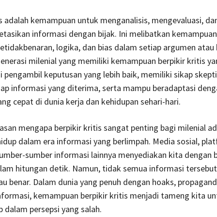
tis adalah kemampuan untuk menganalisis, mengevaluasi, da
etasikan informasi dengan bijak. Ini melibatkan kemampua
etidakbenaran, logika, dan bias dalam setiap argumen atau
Generasi milenial yang memiliki kemampuan berpikir kritis y
 pengambil keputusan yang lebih baik, memiliki sikap skept
dap informasi yang diterima, serta mampu beradaptasi deng
ng cepat di dunia kerja dan kehidupan sehari-hari.
lasan mengapa berpikir kritis sangat penting bagi milenial a
hidup dalam era informasi yang berlimpah. Media sosial, plat
 sumber-sumber informasi lainnya menyediakan kita dengan 
lam hitungan detik. Namun, tidak semua informasi tersebu
tau benar. Dalam dunia yang penuh dengan hoaks, propagand
nformasi, kemampuan berpikir kritis menjadi tameng kita un
 dalam persepsi yang salah.