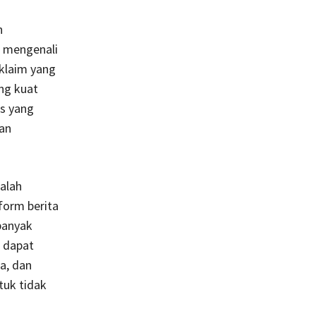
n
n mengenali
 klaim yang
ang kuat
is yang
an
dalah
form berita
banyak
t dapat
a, dan
tuk tidak