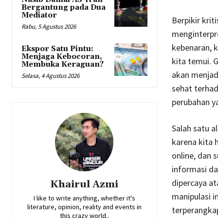
Bergantung pada Dua
Mediator
Berpikir kri
Rabu, 5 Agustus 2026
menginterpr
kebenaran, k
Ekspor Satu Pintu:
Menjaga Kebocoran,
kita temui. 
Membuka Keraguan?
akan menjadi
Selasa, 4 Agustus 2026
sehat terha
perubahan ya
Salah satu a
karena kita 
online, dan
informasi da
dipercaya a
Khairul Azmi
manipulasi i
I like to write anything, whether it's
literature, opinion, reality and events in
terperangkap
this crazy world..