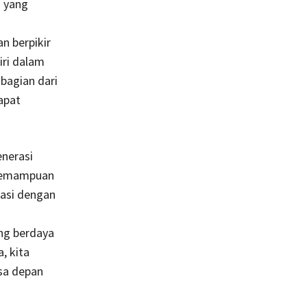
n yang
n berpikir
iri dalam
bagian dari
apat
enerasi
 kemampuan
asi dengan
ng berdaya
, kita
sa depan