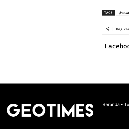
TAGS
@anakm
Bagika
Facebo
Beranda
•
T