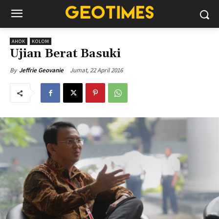
AHOK
KOLOM
Ujian Berat Basuki
Jumat, 22 April 2016
By
Jeffrie Geovanie