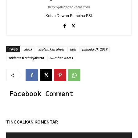
http://jeffriegeovanie.com
Ketua Dewan Pembina PSI.
TAGS
ahok
asal bukan ahok
kpk
pilkada dki 2017
reklamasi teluk jakarta
Sumber Waras
Facebook Comment
TINGGALKAN KOMENTAR