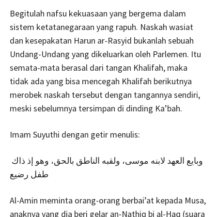
Begitulah nafsu kekuasaan yang bergema dalam
sistem ketatanegaraan yang rapuh. Naskah wasiat
dan kesepakatan Harun ar-Rasyid bukanlah sebuah
Undang-Undang yang dikeluarkan oleh Parlemen. Itu
semata-mata berasal dari tangan Khalifah, maka
tidak ada yang bisa mencegah Khalifah berikutnya
merobek naskah tersebut dengan tangannya sendiri,
meski sebelumnya tersimpan di dinding Ka’bah.
Imam Suyuthi dengan getir menulis:
وبايع العهد لابنه موسى، ولقبه الناطق بالحق، وهو إذ ذاك
طفل رضيع
Al-Amin meminta orang-orang berbai’at kepada Musa,
anaknya yang dia beri gelar an-Nathiq bi al-Haq (suara