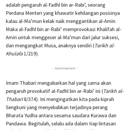
adalah pengaruh al-Fadhl bin ar-Rabi’, seorang
Perdana Menteri yang khawatir kehilangan posisinya
kalau al-Ma’mun kelak naik menggantikan al-Amin.
Maka al-Fadhl bin ar-Rabi’ memprovokasi Khalifah al-
Amin untuk menggeser al-Ma’mun dari jalur suksesi,
dan mengangkat Musa, anaknya sendiri (
Tarikh al-
Khulafa
1/219).
- Advertisement -
Imam Thabari mengabarkan hal yang sama akan
pengaruh provokatif al-Fadhl bin ar-Rabi’ ini (
Tarikh al-
Thabari
8/374). Ini mengingatkan kita pada kiprah
Sengkuni yang menyebabkan terjadinya perang
Bharata Yudha antara sesama saudara Kurawa dan
Pandawa. Begitulah, selalu ada dalam tiap lintasan