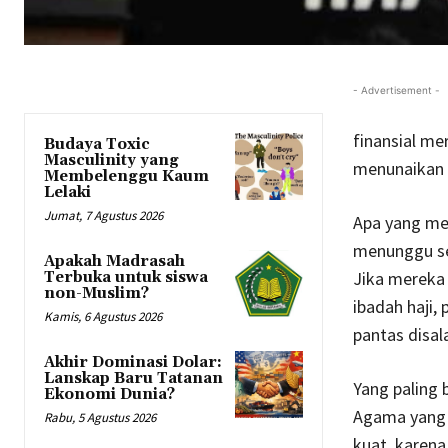
- Advertisement -
finansial m
Budaya Toxic
Masculinity yang
menunaikan k
Membelenggu Kaum
Lelaki
Jumat, 7 Agustus 2026
Apa yang me
menunggu set
Apakah Madrasah
Jika mereka
Terbuka untuk siswa
non-Muslim?
ibadah haji,
Kamis, 6 Agustus 2026
pantas disal
Akhir Dominasi Dolar:
Lanskap Baru Tatanan
Yang paling 
Ekonomi Dunia?
Agama yang m
Rabu, 5 Agustus 2026
kuat, karena