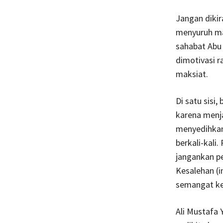
Jangan dikir
menyuruh ma
sahabat Abu
dimotivasi r
maksiat.
Di satu sisi
karena menja
menyedihkan 
berkali-kali
jangankan pe
Kesalehan (i
semangat ke
Ali Mustafa 