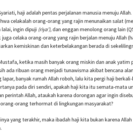
yariati, haji adalah pentas perjalanan manusia menuju Allah. 
ahwa celakalah orang-orang yang rajin menunaikan salat (
lalai, ingin dipuji
(riya’),
dan enggan menolong orang lain (QS.
 juga celaka orang-orang yang rajin berjalan menuju Allah (h
rkan kemiskinan dan keterbelakangan berada di sekeliling
Mustafa, ketika masih banyak orang miskin dan anak yatim 
sih ada ribuan orang menjadi tunawisma akibat bencana ala
 lapar, banyak rumah Allah roboh, lalu kita pergi haji berkali
ertanya pada diri sendiri, apakah haji kita itu semata-mata u
 perintah Allah, ataukah karena dorongan agar ingin disebu
 orang-orang terhormat di lingkungan masyarakat?
inya yang terakhir, maka ibadah haji kita bukan karena Alla
.