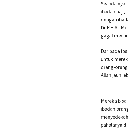
Seandainya o
ibadah haji,
dengan ibada
Dr KH Ali Mu
gagal menuna
Daripada iba
untuk merek
orang-orang 
Allah jauh l
Mereka bisa 
ibadah orang
menyedekahka
pahalanya di