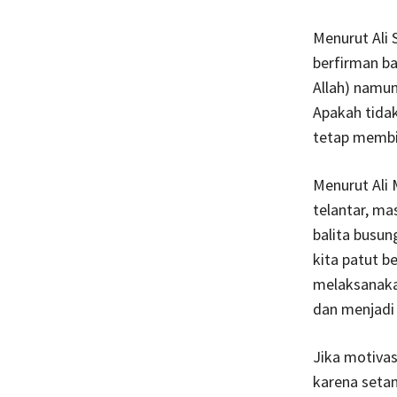
Menurut Ali S
berfirman b
Allah) namun 
Apakah tidak
tetap membia
Menurut Ali 
telantar, ma
balita busung
kita patut b
melaksanakan
dan menjadi
Jika motivas
karena setan