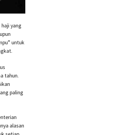
 haji yang
aupun
mpu” untuk
ngkat.
rus
ma tahun.
aikan
yang paling
enterian
unya alasan
uk setiap