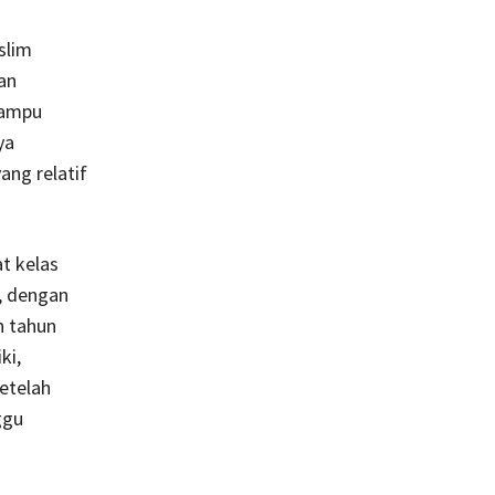
slim
an
mampu
ya
ng relatif
t kelas
, dengan
n tahun
ki,
setelah
ggu