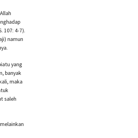
Allah
menghadap
 107: 4-7).
aji) namun
nya.
piatu yang
m, banyak
-kali, maka
ntuk
t saleh
h melainkan