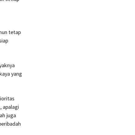
mun tetap
siap
nyaknya
 kaya yang
ioritas
 apalagi
ah juga
beribadah