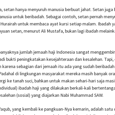
a, setan hanya menyuruh manusia berbuat jahat. Setan juga 
nusia untuk beribadah. Sebagai contoh, setan pernah meny
 Hurairah untuk membaca ayat kursi setiap malam. Ibadah y
ayuan setan, menurut Ali Mustafa, bukan lagi ibadah melain
, banyaknya jumlah jemaah haji Indonesia sangat menggembi
di bukti peningkatakan kesejahteraan dan kesalehan. Tapi, di
karena sebagian dari jemaah itu ada yang sudah beribadah 
. Padahal di lingkungan masyarakat mereka masih banyak or
rgi ke tanah suci, bahkan untuk makan sehari-hari saja masi
ndividual) ibadah haji yang dilakukan berkali-kali bertentan
salehan (sosial) yang diajarkan Nabi Muhammad SAW.
Yaqub, yang kembali ke pangkuan-Nya kemarin, adalah satu 