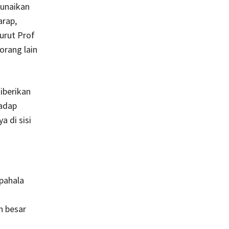
nunaikan
arap,
nurut Prof
orang lain
diberikan
adap
 di sisi
 pahala
h besar