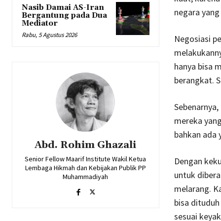
Nasib Damai AS-Iran
negara yang 
Bergantung pada Dua
Mediator
Rabu, 5 Agustus 2026
Negosiasi pe
melakukanny
hanya bisa m
berangkat. S
Sebenarnya, 
mereka yang 
bahkan ada y
Abd. Rohim Ghazali
Senior Fellow Maarif Institute Wakil Ketua
Dengan kekua
Lembaga Hikmah dan Kebijakan Publik PP
untuk diber
Muhammadiyah
melarang. Ka
bisa ditudu
sesuai keya