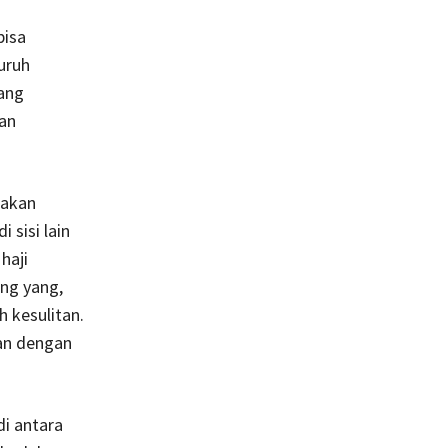
bisa
uruh
ang
kan
rakan
 sisi lain
haji
ang yang,
h kesulitan.
gan dengan
di antara