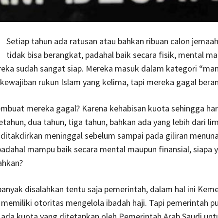
Setiap tahun ada ratusan atau bahkan ribuan calon jemaah
tidak bisa berangkat, padahal baik secara fisik, mental m
ereka sudah sangat siap. Mereka masuk dalam kategori “ma
ewajiban rukun Islam yang kelima, tapi mereka gagal bera
mbuat mereka gagal? Karena kehabisan kuota sehingga ha
ahun, dua tahun, tiga tahun, bahkan ada yang lebih dari li
 ditakdirkan meninggal sebelum sampai pada giliran menun
 padahal mampu baik secara mental maupun finansial, siapa 
ahkan?
banyak disalahkan tentu saja pemerintah, dalam hal ini Kem
emiliki otoritas mengelola ibadah haji. Tapi pemerintah p
 ada kuota yang ditetapkan oleh Pemerintah Arab Saudi unt