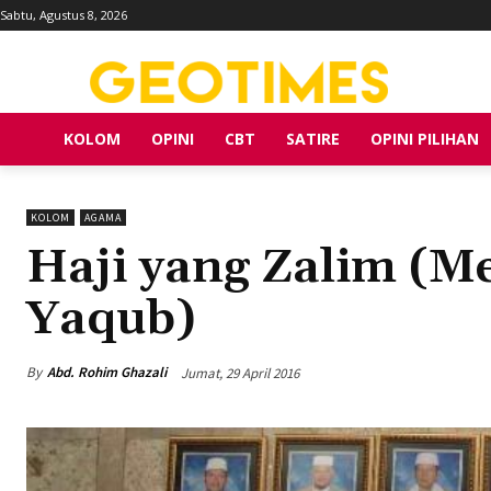
Sabtu, Agustus 8, 2026
KOLOM
OPINI
CBT
SATIRE
OPINI PILIHAN
KOLOM
AGAMA
Haji yang Zalim (M
Yaqub)
By
Abd. Rohim Ghazali
Jumat, 29 April 2016