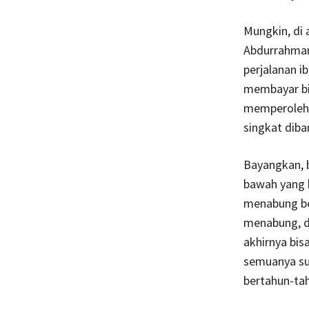
Mungkin, di
Abdurrahman
perjalanan i
membayar bi
memperoleh b
singkat dib
Bayangkan, b
bawah yang 
menabung be
menabung, di
akhirnya bis
semuanya su
bertahun-tah