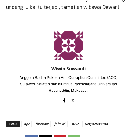
undang. Jika itu terjadi, tamatlah wibawa Dewan!
Wiwin Suwandi
Anggota Badan Pekerja Anti Corruption Committee (ACC)
Sulawesi Selatan dan alumnus Pascasarjana Universitas
Hasanuddin, Makassar.
TAGS
dpr
freeport
jokowi
MKD
Setya Novanto