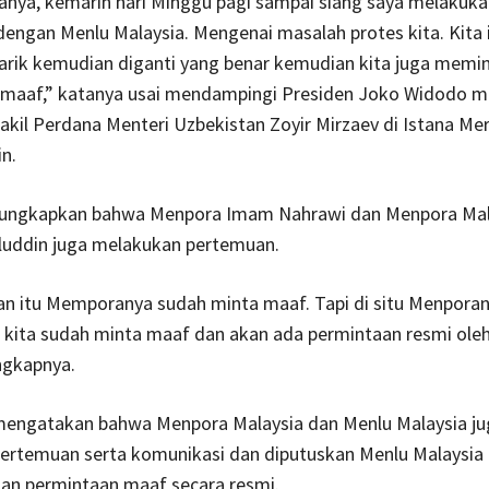
tanya, kemarin hari Minggu pagi sampai siang saya melakukan
engan Menlu Malaysia. Mengenai masalah protes kita. Kita 
tarik kemudian diganti yang benar kemudian kita juga memi
 maaf,” katanya usai mendampingi Presiden Joko Widodo 
kil Perdana Menteri Uzbekistan Zoyir Mirzaev di Istana Me
n.
ungkapkan bahwa Menpora Imam Nahrawi dan Menpora Mal
luddin juga melakukan pertemuan.
an itu Memporanya sudah minta maaf. Tapi di situ Menpora
kita sudah minta maaf dan akan ada permintaan resmi ole
ngkapnya.
mengatakan bahwa Menpora Malaysia dan Menlu Malaysia ju
ertemuan serta komunikasi dan diputuskan Menlu Malaysia
n permintaan maaf secara resmi.