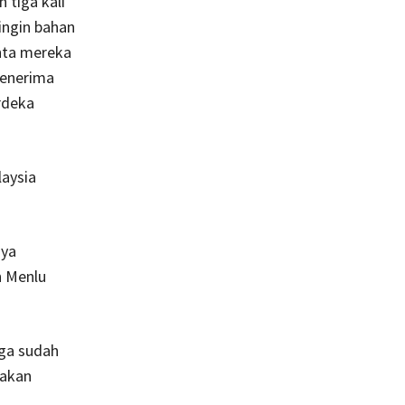
 tiga kali
ingin bahan
nta mereka
menerima
rdeka
aysia
nya
h Menlu
ga sudah
 akan