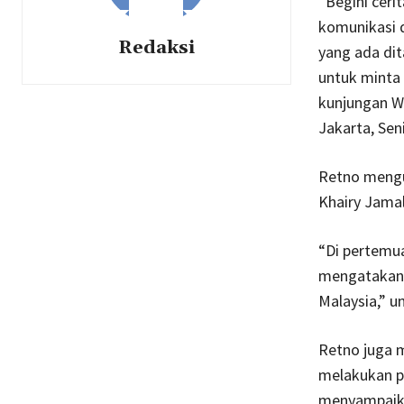
“Begini ceri
komunikasi d
Redaksi
yang ada di
untuk minta
kunjungan Wa
Jakarta, Seni
Retno meng
Khairy Jama
“Di pertemu
mengatakan 
Malaysia,” u
Retno juga 
melakukan p
menyampaika