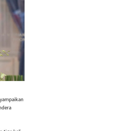
enyampaikan
ndera