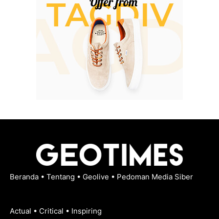
Beranda
•
Tentang
•
Geolive
•
Pedoman Media Siber
Actual • Critical • Inspiring