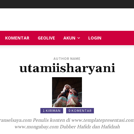
KOMENTAR
GEOLIVE
AKUN
LOGIN
AUTHOR NAME
utamiisharyani
1 KIRIMAN
0 KOMENTAR
ranselsaya.com Penulis konten di www.templatepresentasi.com,
www.mongabay.com Dubber Hafidz dan Hafidzah