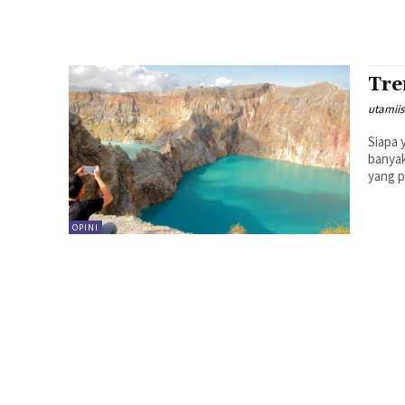
Tre
utamii
Siapa 
banyak
yang p
OPINI