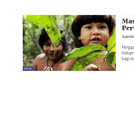
Mas
Per
Supriad
Hingga
hidupn
bagi m
OPINI