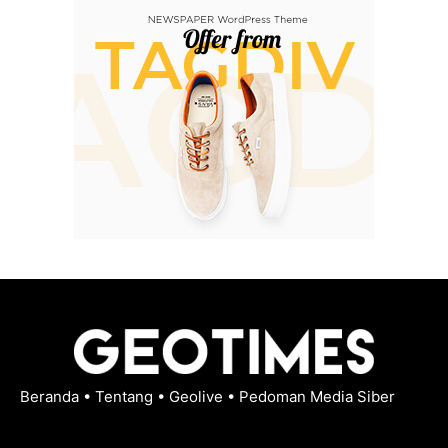
Beranda
•
Tentang
•
Geolive
•
Pedoman Media Siber