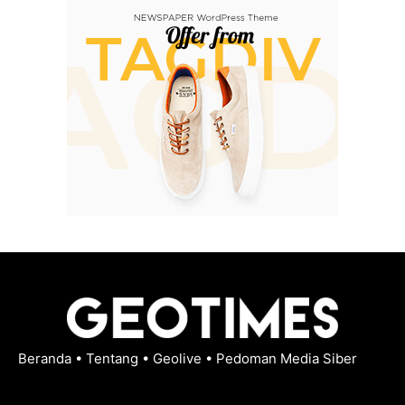
Beranda
•
Tentang
•
Geolive
•
Pedoman Media Siber