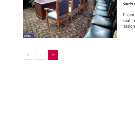
Satrio A
Dalam 
saat i
nasion
OPINI
1
2