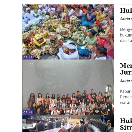
Huk
Satrio A
Mengen
hukum 
dan Ta
OPINI
Men
Jur
Satrio A
Kabar 
Pendir
wafat 
OPINI
Huk
Sit