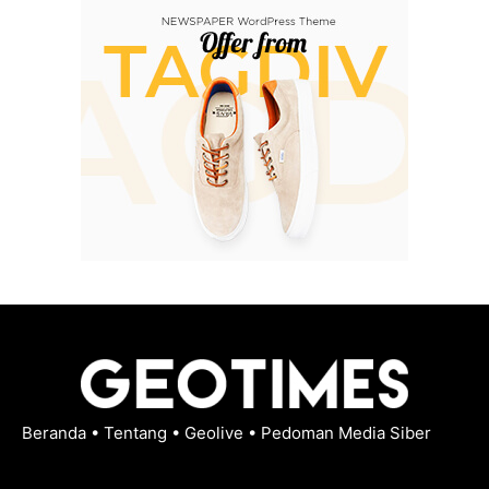
Beranda
•
Tentang
•
Geolive
•
Pedoman Media Siber