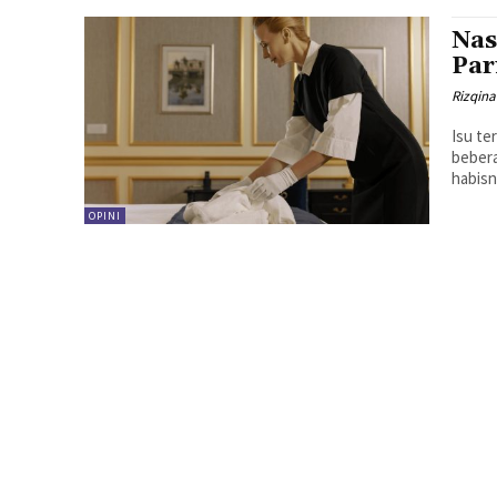
Nas
Par
Rizqin
Isu te
bebera
habisn
OPINI