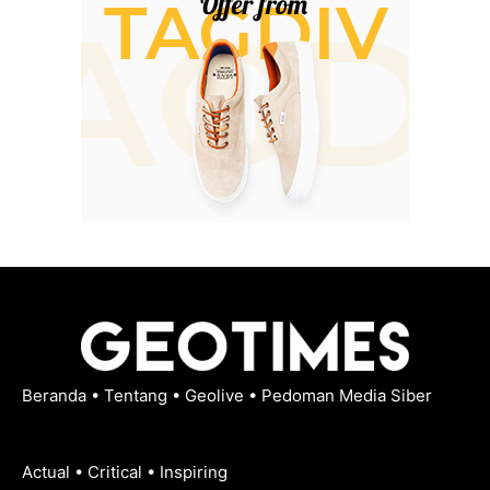
Beranda
•
Tentang
•
Geolive
•
Pedoman Media Siber
Actual • Critical • Inspiring