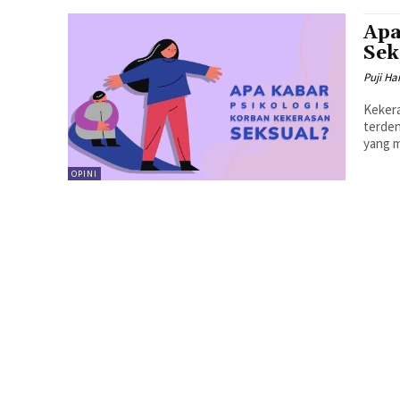
Apa
Sek
Puji H
Kekera
terden
yang m
OPINI