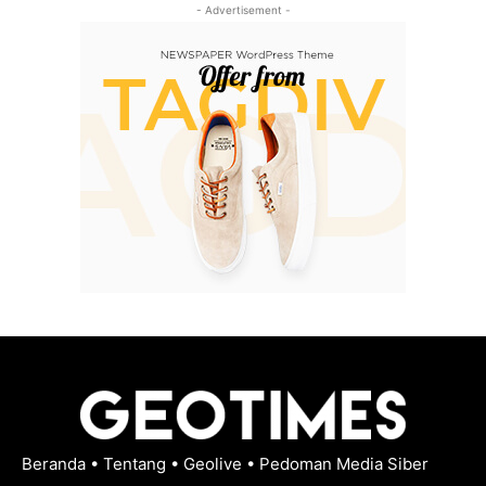
- Advertisement -
Beranda
•
Tentang
•
Geolive
•
Pedoman Media Siber