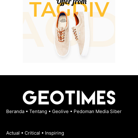
Beranda
•
Tentang
•
Geolive
•
Pedoman Media Siber
Actual • Critical • Inspiring