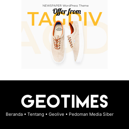
Beranda
•
Tentang
•
Geolive
•
Pedoman Media Siber