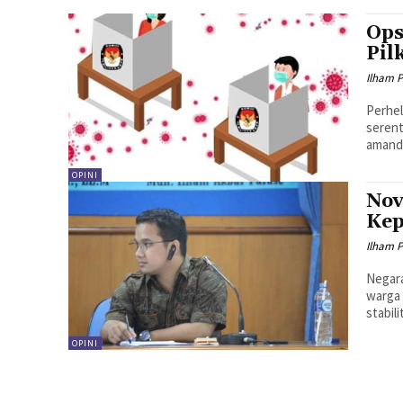
Ops
Pil
Ilham 
Perhel
serent
amand
OPINI
Nov
Kep
Ilham 
Negara
warga 
stabil
OPINI