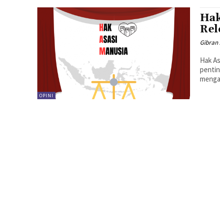
Hak
Rel
Gibran
Hak As
pentin
mengak
OPINI