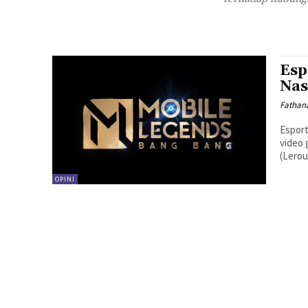
Esp
Nas
Fathana
Esport
video 
(Lerou
OPINI