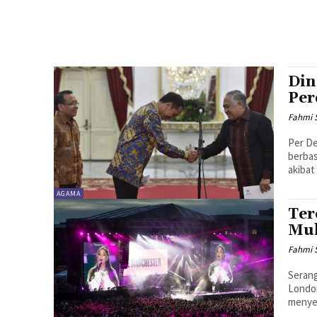
Din
Per
Fahmi S
Per De
berbas
akibat
AGAMA
Ter
Mu
Fahmi S
Serang
London
menyeb