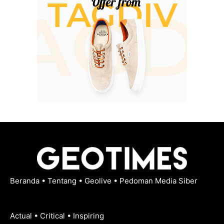
Beranda
•
Tentang
•
Geolive
•
Pedoman Media Siber
Actual • Critical • Inspiring