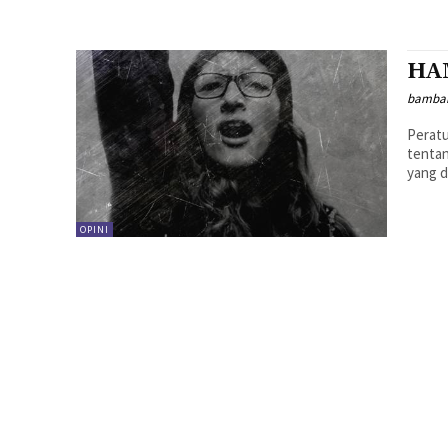
HAM
bamba
Peratu
tentan
yang d
OPINI